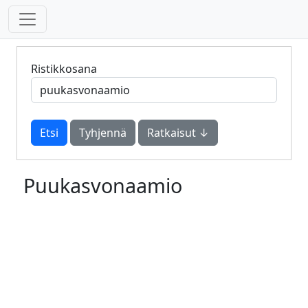
Ristikkosana
Tyhjennä
Ratkaisut ↓
Puukasvonaamio