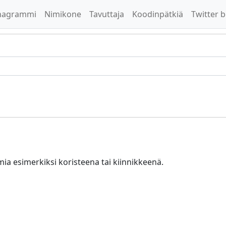
nagrammi
Nimikone
Tavuttaja
Koodinpätkiä
Twitter b
mia esimerkiksi koristeena tai kiinnikkeenä.