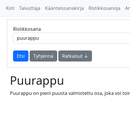
Koti
Taivuttaja
Käänteissanakirja
Ristikkosanoja
A
Ristikkosana
Tyhjennä
Ratkaisut ↓
Puurappu
Puurappu on pieni puusta valmistettu osa, joka voi toi