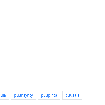
ula
puunsynty
puupinta
puusälä