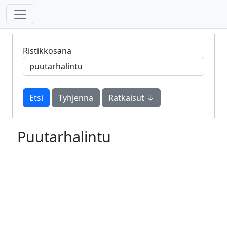
Ristikkosana
Tyhjennä
Ratkaisut ↓
Puutarhalintu