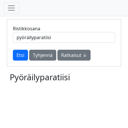
Ristikkosana
Tyhjennä
Ratkaisut ↓
Pyöräilyparatiisi