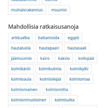
muinaisrakennus
muumio
Mahdollisia ratkaisusanoja
arkkualba
balsamoida
egypti
hautaluola
hautapaari
hautasaali
jäämuumio
kairo
kaksio
kollopää
kolmikärki
kolmikulmio
kolmikylki
kolmioaula
kolmioleipä
kolmiomaa
kolmiomainen
kolmiomitta
kolmionmuotoinen
kolmisulka