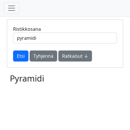
Ristikkosana
Tyhjennä
Ratkaisut ↓
Pyramidi