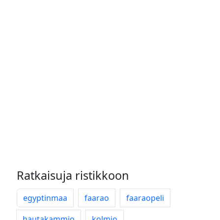
Ratkaisuja ristikkoon
egyptinmaa
faarao
faaraopeli
hautakammio
kolmio