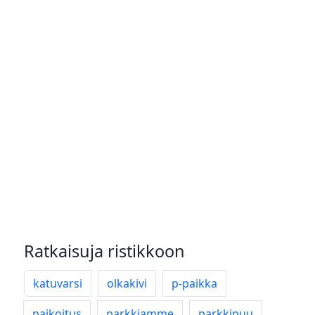
Ratkaisuja ristikkoon
katuvarsi
olkakivi
p-paikka
paikoitus
parkkiamme
parkkipuu