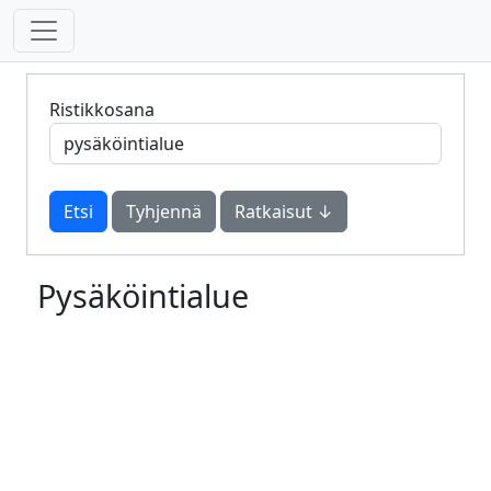
Ristikkosana
Tyhjennä
Ratkaisut ↓
Pysäköintialue