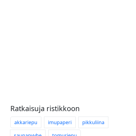
Ratkaisuja ristikkoon
akkariepu
imupaperi
pikkuliina
saunapyyhe
tomuriepu