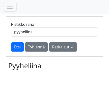
Ristikkosana
Tyhjennä
Ratkaisut ↓
Pyyheliina