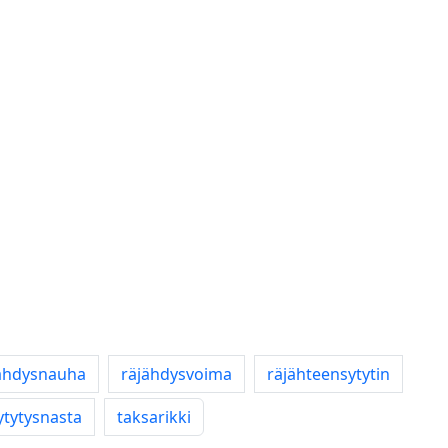
ähdysnauha
räjähdysvoima
räjähteensytytin
ytytysnasta
taksarikki