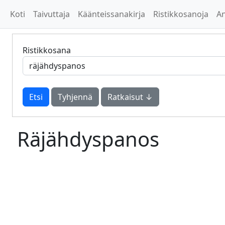
Koti
Taivuttaja
Käänteissanakirja
Ristikkosanoja
A
Ristikkosana
Tyhjennä
Ratkaisut ↓
Räjähdyspanos