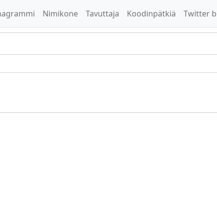
nagrammi
Nimikone
Tavuttaja
Koodinpätkiä
Twitter b