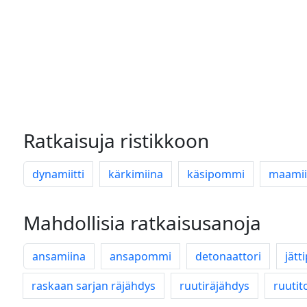
Ratkaisuja ristikkoon
dynamiitti
kärkimiina
käsipommi
maami
Mahdollisia ratkaisusanoja
ansamiina
ansapommi
detonaattori
jätt
raskaan sarjan räjähdys
ruutiräjähdys
ruutit