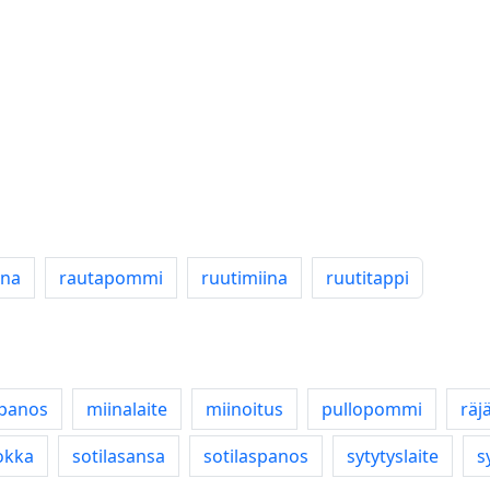
ina
rautapommi
ruutimiina
ruutitappi
ipanos
miinalaite
miinoitus
pullopommi
räj
okka
sotilasansa
sotilaspanos
sytytyslaite
s