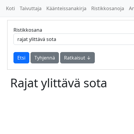
Koti
Taivuttaja
Käänteissanakirja
Ristikkosanoja
A
Ristikkosana
Tyhjennä
Ratkaisut ↓
Rajat ylittävä sota