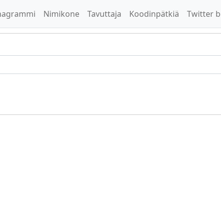
nagrammi
Nimikone
Tavuttaja
Koodinpätkiä
Twitter b