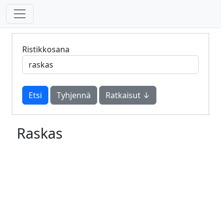
Ristikkosana
Tyhjennä
Ratkaisut ↓
Raskas