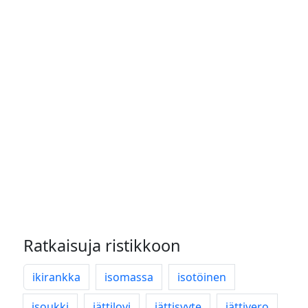
Ratkaisuja ristikkoon
ikirankka
isomassa
isotöinen
isoukki
jättilovi
jättisyyte
jättivero