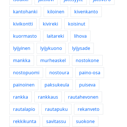
kantohanki
kiloinen
kivenkanto
kivikontti
kivireki
koisinut
kuormasto
laitareki
lihova
lyijyinen
lyijykuono
lyijysade
mankka
murheaskel
nostokone
nostopuomi
nostoura
paino-osa
painoinen
paksukeula
puiseva
rankka
rankkaus
rautahevonen
rautalapio
rautapuku
rekanveto
rekkikunta
savitassu
suokone