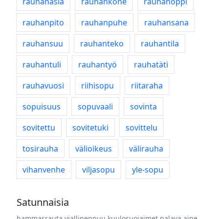
rauhanasia
rauhankone
rauhanoppi
rauhanpito
rauhanpuhe
rauhansana
rauhansuu
rauhanteko
rauhantila
rauhantuli
rauhantyö
rauhatäti
rauhavuosi
riihisopu
riitaraha
sopuisuus
sopuvaali
sovinta
sovitettu
sovitetuki
sovittelu
tosirauha
välioikeus
välirauha
vihanvenhe
viljasopu
yle-sopu
Satunnaisia
hammasrauta
viallinenpuu
kuulosuojaimet
palava aine