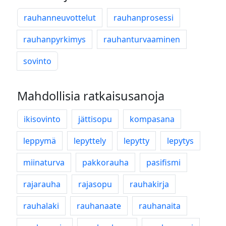
rauhanneuvottelut
rauhanprosessi
rauhanpyrkimys
rauhanturvaaminen
sovinto
Mahdollisia ratkaisusanoja
ikisovinto
jättisopu
kompasana
leppymä
lepyttely
lepytty
lepytys
miinaturva
pakkorauha
pasifismi
rajarauha
rajasopu
rauhakirja
rauhalaki
rauhanaate
rauhanaita