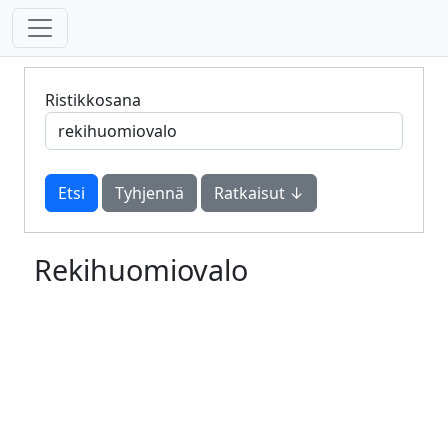
Ristikkosana
Tyhjennä
Ratkaisut ↓
Rekihuomiovalo