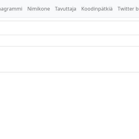
nagrammi
Nimikone
Tavuttaja
Koodinpätkiä
Twitter b