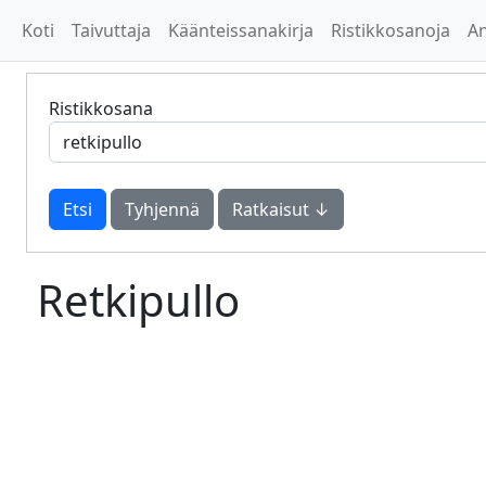
Koti
Taivuttaja
Käänteissanakirja
Ristikkosanoja
A
Ristikkosana
Tyhjennä
Ratkaisut ↓
Retkipullo