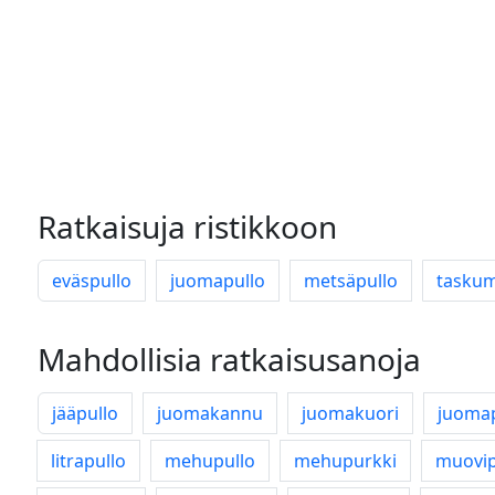
Ratkaisuja ristikkoon
eväspullo
juomapullo
metsäpullo
taskum
Mahdollisia ratkaisusanoja
jääpullo
juomakannu
juomakuori
juomap
litrapullo
mehupullo
mehupurkki
muovip