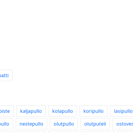
atti
iste
kaljapullo
kolapullo
koripullo
lasipullo
ullo
nestepullo
olutpullo
olutputeli
ostoves