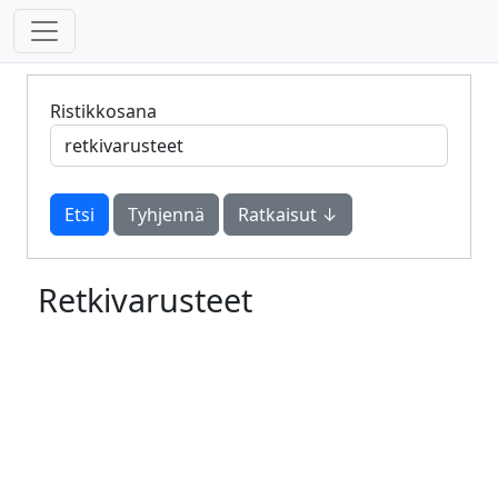
Ristikkosana
Tyhjennä
Ratkaisut ↓
Retkivarusteet