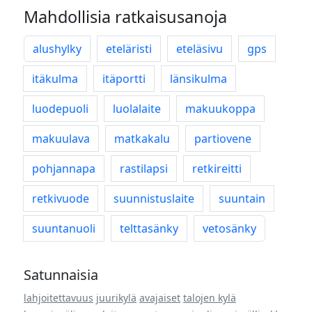
Mahdollisia ratkaisusanoja
alushylky
eteläristi
eteläsivu
gps
itäkulma
itäportti
länsikulma
luodepuoli
luolalaite
makuukoppa
makuulava
matkakalu
partiovene
pohjannapa
rastilapsi
retkireitti
retkivuode
suunnistuslaite
suuntain
suuntanuoli
telttasänky
vetosänky
Satunnaisia
lahjoitettavuus
juurikylä
avajaiset
talojen kylä