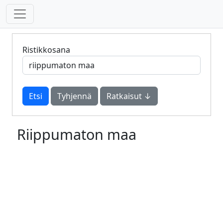
Ristikkosana
Tyhjennä
Ratkaisut ↓
Riippumaton maa