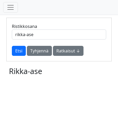
Ristikkosana
Tyhjennä
Ratkaisut ↓
Rikka-ase