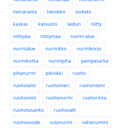
heinäranta
heinikkö
isoketo
kaskas
kasvusto
laidun
niitty
niittyala
niittymaa
nurmi-alue
nurmialue
nurmikko
nurmikorpi
nurmikotka
nurmipiha
pampasarka
pihanurmi
piknikki
ruoho
ruoholahti
ruohomeri
ruohoniemi
ruohonimi
ruohonurmi
ruohorinta
ruohotasanko
ruohovalli
ruohovuode
sulonurmi
vähänummi