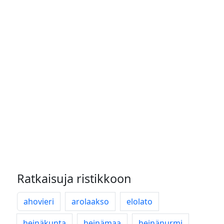
Ratkaisuja ristikkoon
ahovieri
arolaakso
elolato
heinäkunta
heinämaa
heinänurmi