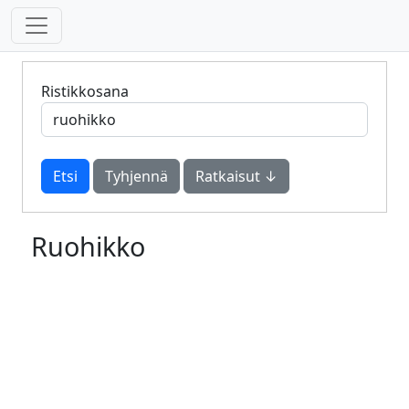
Ristikkosana
Tyhjennä
Ratkaisut ↓
Ruohikko