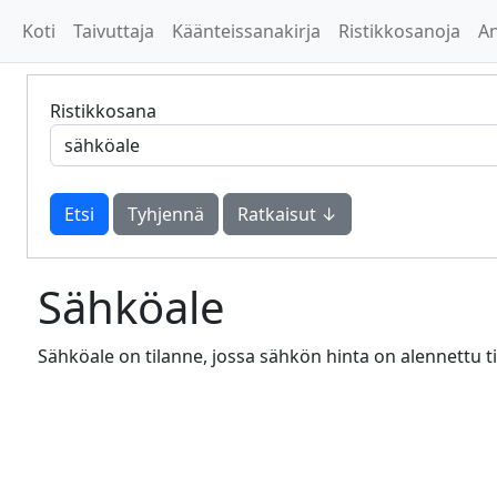
Koti
Taivuttaja
Käänteissanakirja
Ristikkosanoja
A
Ristikkosana
Tyhjennä
Ratkaisut ↓
Sähköale
Sähköale on tilanne, jossa sähkön hinta on alennettu t