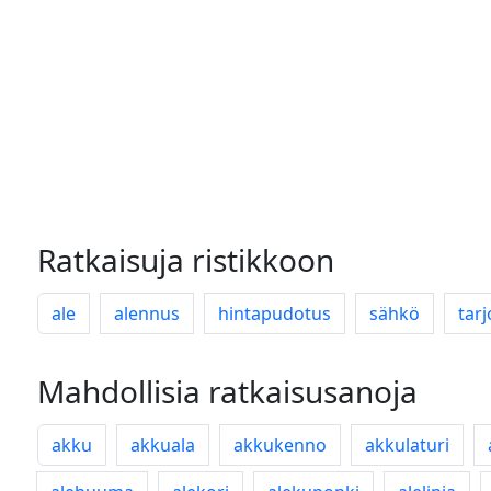
Ratkaisuja ristikkoon
ale
alennus
hintapudotus
sähkö
tar
Mahdollisia ratkaisusanoja
akku
akkuala
akkukenno
akkulaturi