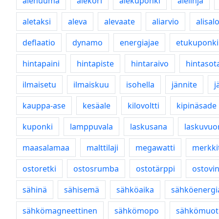
alehuuma
alekori
alekuponki
alelinja
aletaksi
aleva
alevaate
aliarvio
alisal
deflaatio
dynamo
energiajae
etukuponki
hintapaini
hintapiste
hintaraivo
hintasot
ilmaisetu
ilmaiskuu
isohella
jännite
j
kauppa-ase
kesäale
kilovoltti
kipinäsade
kuponki
lamppuvala
laskusana
laskuvuo
maasalamaa
malttilaji
megawatti
merkki
ostoretki
ostosrumba
ostotärppi
ostovin
sähinä
sähisemä
sähköaika
sähköenergi
sähkömagneettinen
sähkömopo
sähkömuot