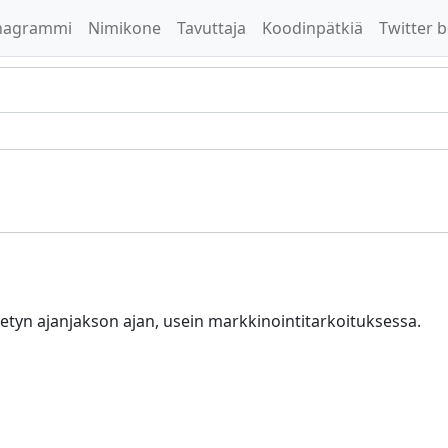
nagrammi
Nimikone
Tavuttaja
Koodinpätkiä
Twitter b
ietyn ajanjakson ajan, usein markkinointitarkoituksessa.