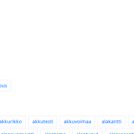
jous
akkurikko
akkutesti
akkuvoimaa
alakantti