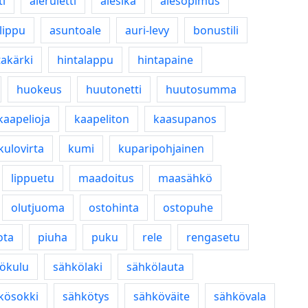
ti
aleruletti
alesika
alesopimus
lippu
asuntoale
auri-levy
bonustili
takärki
hintalappu
hintapaine
huokeus
huutonetti
huutosumma
kaapelioja
kaapeliton
kaasupanos
kulovirta
kumi
kuparipohjainen
lippuetu
maadoitus
maasähkö
olutjuoma
ostohinta
ostopuhe
ota
piuha
puku
rele
rengasetu
ökulu
sähkölaki
sähkölauta
kösokki
sähkötys
sähköväite
sähkövala