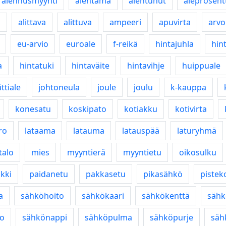
alennusmyynti
alentama
alentunut
aleprosent
o
alittava
alittuva
ampeeri
apuvirta
arvo
eu-arvio
euroale
f-reikä
hintajuhla
hin
a
hintatuki
hintaväite
hintavihje
huippuale
ättiale
johtoneula
joule
joulu
k-kauppa
konesatu
koskipato
kotiakku
kotivirta
ro
lataama
latauma
latauspää
laturyhmä
talo
mies
myyntierä
myyntietu
oikosulku
kki
paidanetu
pakkasetu
pikasähkö
pistek
a
sähköhoito
sähkökaari
sähkökenttä
sähk
o
sähkönappi
sähköpulma
sähköpurje
säh