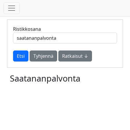
Ristikkosana
Tyhjennä
Ratkaisut ↓
Saatananpalvonta