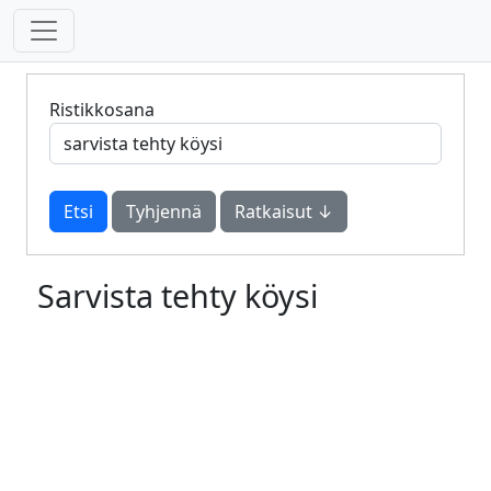
Ristikkosana
Tyhjennä
Ratkaisut ↓
Sarvista tehty köysi