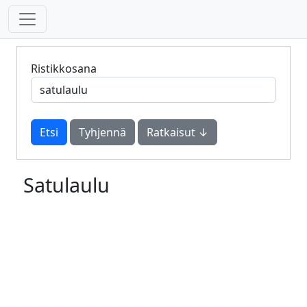
Ristikkosana
Tyhjennä
Ratkaisut ↓
Satulaulu