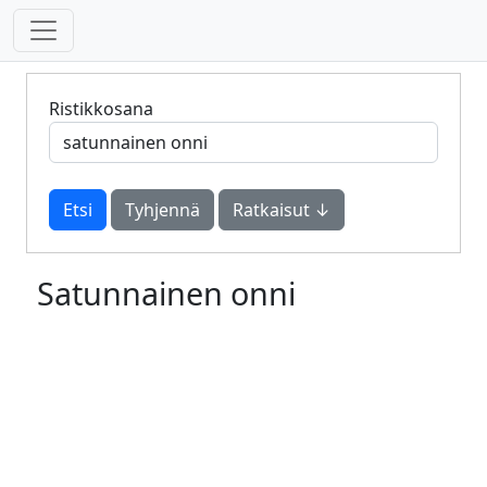
Ristikkosana
Tyhjennä
Ratkaisut ↓
Satunnainen onni