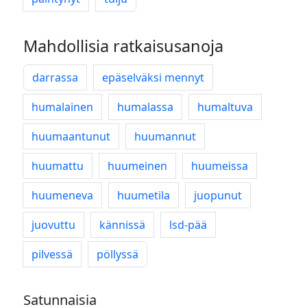
Mahdollisia ratkaisusanoja
darrassa
epäselväksi mennyt
humalainen
humalassa
humaltuva
huumaantunut
huumannut
huumattu
huumeinen
huumeissa
huumeneva
huumetila
juopunut
juovuttu
kännissä
lsd-pää
pilvessä
pöllyssä
Satunnaisia