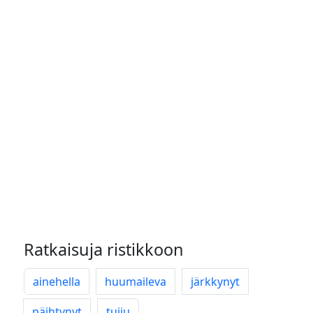
Ratkaisuja ristikkoon
ainehella
huumaileva
järkkynyt
päihtynyt
tuiju