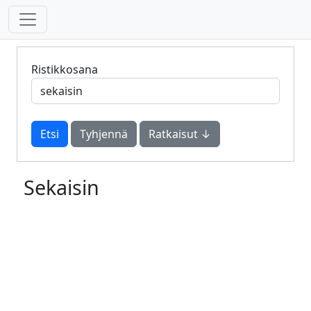
Ristikkosana
Tyhjennä
Ratkaisut ↓
Sekaisin