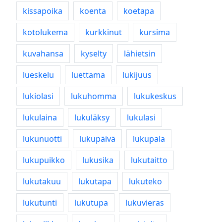
kissapoika
koenta
koetapa
kotolukema
kurkkinut
kursima
kuvahansa
kyselty
lähietsin
lueskelu
luettama
lukijuus
lukiolasi
lukuhomma
lukukeskus
lukulaina
lukuläksy
lukulasi
lukunuotti
lukupäivä
lukupala
lukupuikko
lukusika
lukutaitto
lukutakuu
lukutapa
lukuteko
lukutunti
lukutupa
lukuvieras