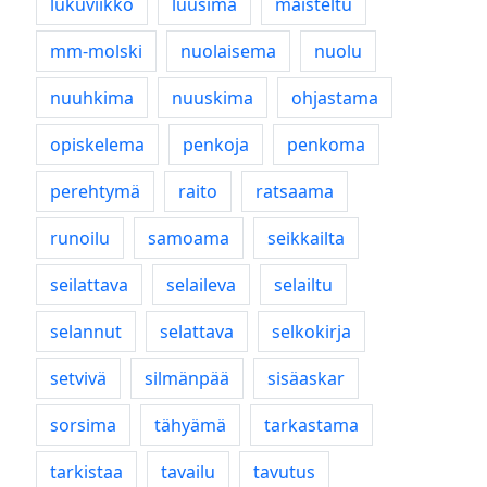
lukuviikko
luusima
maisteltu
mm-molski
nuolaisema
nuolu
nuuhkima
nuuskima
ohjastama
opiskelema
penkoja
penkoma
perehtymä
raito
ratsaama
runoilu
samoama
seikkailta
seilattava
selaileva
selailtu
selannut
selattava
selkokirja
setvivä
silmänpää
sisäaskar
sorsima
tähyämä
tarkastama
tarkistaa
tavailu
tavutus