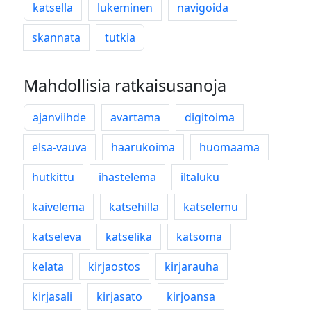
katsella
lukeminen
navigoida
skannata
tutkia
Mahdollisia ratkaisusanoja
ajanviihde
avartama
digitoima
elsa-vauva
haarukoima
huomaama
hutkittu
ihastelema
iltaluku
kaivelema
katsehilla
katselemu
katseleva
katselika
katsoma
kelata
kirjaostos
kirjarauha
kirjasali
kirjasato
kirjoansa