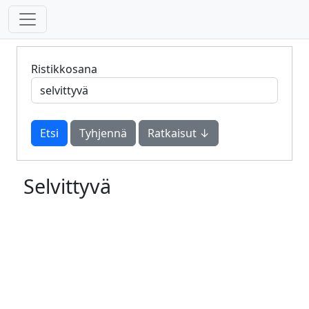
Ristikkosana
Tyhjennä
Ratkaisut ↓
Selvittyvä