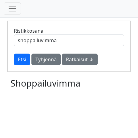
Ristikkosana
Tyhjennä
Ratkaisut ↓
Shoppailuvimma