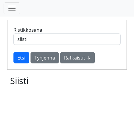
Ristikkosana
Tyhjennä
Ratkaisut ↓
Siisti