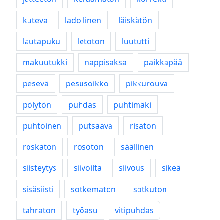
kuteva
ladollinen
läiskätön
lautapuku
letoton
luututti
makuutukki
nappisaksa
paikkapää
pesevä
pesusoikko
pikkurouva
pölytön
puhdas
puhtimäki
puhtoinen
putsaava
risaton
roskaton
rosoton
säällinen
siisteytys
siivoilta
siivous
sikeä
sisäsiisti
sotkematon
sotkuton
tahraton
työasu
vitipuhdas