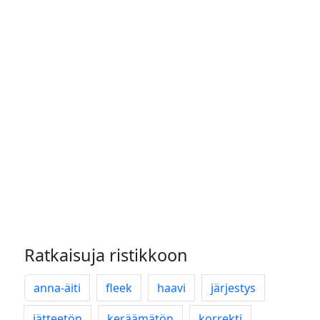
Ratkaisuja ristikkoon
anna-äiti
fleek
haavi
järjestys
jätteetön
keräämätön
korrekti