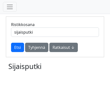
Ristikkosana
Tyhjennä
Ratkaisut ↓
Sijaisputki