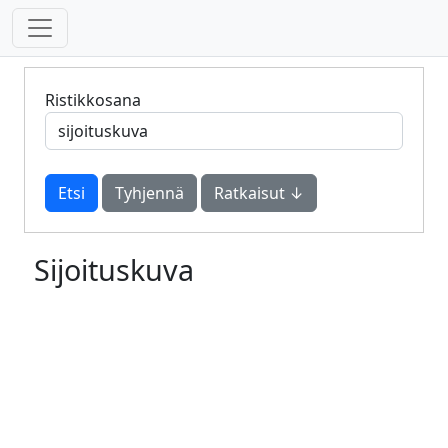
Ristikkosana
Tyhjennä
Ratkaisut ↓
Sijoituskuva