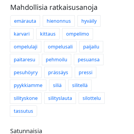
Mahdollisia ratkaisusanoja
emärauta
hienonnus
hyväily
karvari
kittaus
ompelimo
ompelulaji
ompelusali
paijailu
paitaresu
pehmoilu
pesuansa
pesuhöyry
prässäys
pressi
pyykkiamme
siliä
silitellä
silityskone
silityslauta
silottelu
tassutus
Satunnaisia