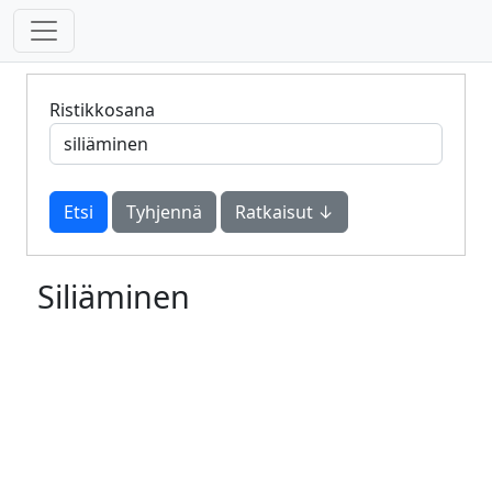
Ristikkosana
Tyhjennä
Ratkaisut ↓
Siliäminen