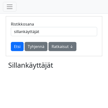
Ristikkosana
Tyhjennä
Ratkaisut ↓
Sillankäyttäjät