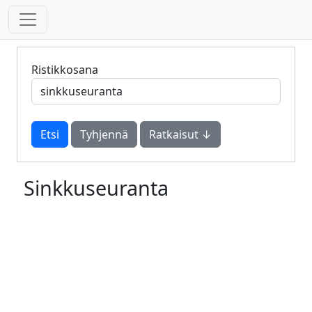
Ristikkosana
Tyhjennä
Ratkaisut ↓
Sinkkuseuranta