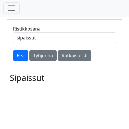
Ristikkosana
Tyhjennä
Ratkaisut ↓
Sipaissut