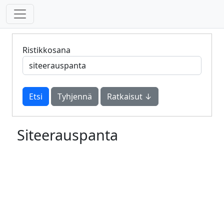
Ristikkosana
Tyhjennä
Ratkaisut ↓
Siteerauspanta