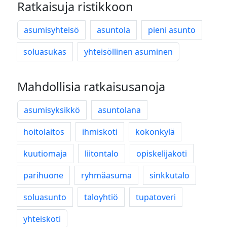
Ratkaisuja ristikkoon
asumisyhteisö
asuntola
pieni asunto
soluasukas
yhteisöllinen asuminen
Mahdollisia ratkaisusanoja
asumisyksikkö
asuntolana
hoitolaitos
ihmiskoti
kokonkylä
kuutiomaja
liitontalo
opiskelijakoti
parihuone
ryhmäasuma
sinkkutalo
soluasunto
taloyhtiö
tupatoveri
yhteiskoti