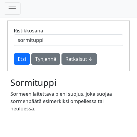
Ristikkosana
Tyhjennä
Ratkaisut ↓
Sormituppi
Sormeen laitettava pieni suojus, joka suojaa
sormenpäätä esimerkiksi ompellessa tai
neuloessa.