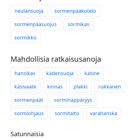
neulansuoja
sormenpääkotelo
sormenpääsuojus
sormikas
sormikko
Mahdollisia ratkaisusanoja
hansikas
kädensuoja
käsine
käsivaate
kinnas
plakki
rukkanen
sormenpäät
sorminäppäryys
sormiohjaus
sormitaito
varahanska
Satunnaisia