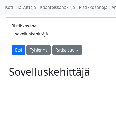
Koti
Taivuttaja
Käänteissanakirja
Ristikkosanoja
A
Ristikkosana
Tyhjennä
Ratkaisut ↓
Sovelluskehittäjä