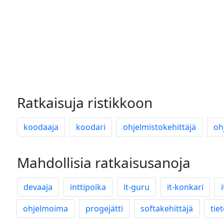
Ratkaisuja ristikkoon
koodaaja
koodari
ohjelmistokehittäjä
oh
Mahdollisia ratkaisusanoja
devaaja
inttipoika
it-guru
it-konkari
ohjelmoima
progejätti
softakehittäjä
tie