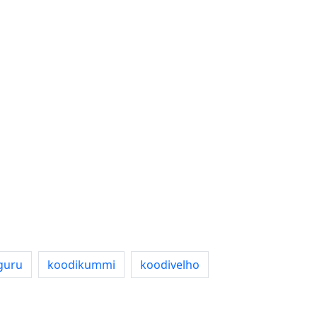
guru
koodikummi
koodivelho