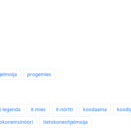
jelmoija
progemies
it-legenda
it-mies
it-nörtti
koodaama
koodi
tokoneinsinööri
tietokoneohjelmoija