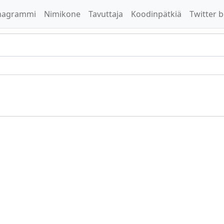
nagrammi
Nimikone
Tavuttaja
Koodinpätkiä
Twitter b