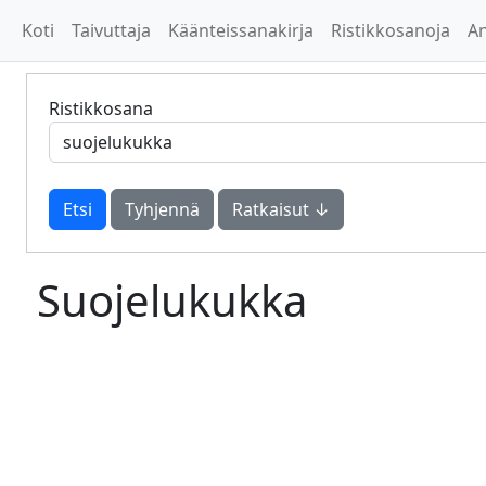
Koti
Taivuttaja
Käänteissanakirja
Ristikkosanoja
A
Ristikkosana
Tyhjennä
Ratkaisut ↓
Suojelukukka