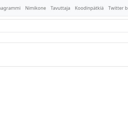
nagrammi
Nimikone
Tavuttaja
Koodinpätkiä
Twitter b