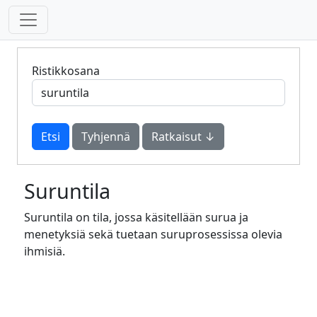
Ristikkosana
Tyhjennä
Ratkaisut ↓
Suruntila
Suruntila on tila, jossa käsitellään surua ja
menetyksiä sekä tuetaan suruprosessissa olevia
ihmisiä.