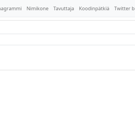
nagrammi
Nimikone
Tavuttaja
Koodinpätkiä
Twitter b