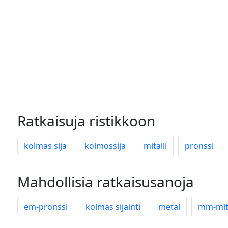
Ratkaisuja ristikkoon
kolmas sija
kolmossija
mitalli
pronssi
Mahdollisia ratkaisusanoja
em-pronssi
kolmas sijainti
metal
mm-mit