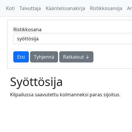
Koti
Taivuttaja
Käänteissanakirja
Ristikkosanoja
A
Ristikkosana
Tyhjennä
Ratkaisut ↓
Syöttösija
Kilpailussa saavutettu kolmanneksi paras sijoitus.