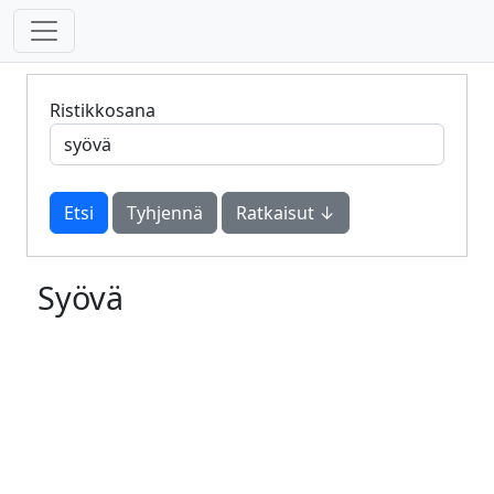
Ristikkosana
Tyhjennä
Ratkaisut ↓
Syövä