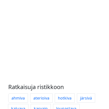
Ratkaisuja ristikkoon
ahmiva
aterioiva
hotkiva
järsivä
kaluava
kasvain
lounastava