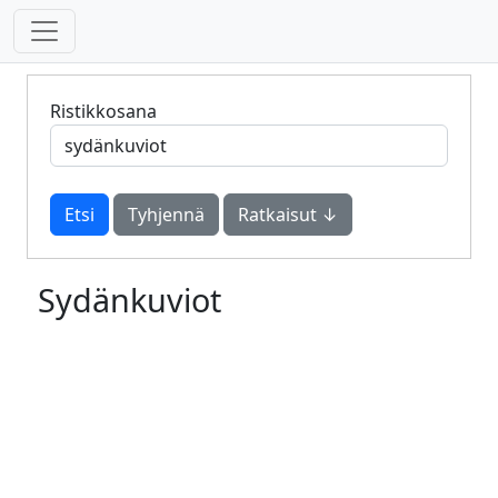
Ristikkosana
Tyhjennä
Ratkaisut ↓
Sydänkuviot