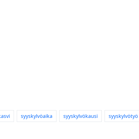
kasvi
syyskylvöaika
syyskylvökausi
syyskylvötyö