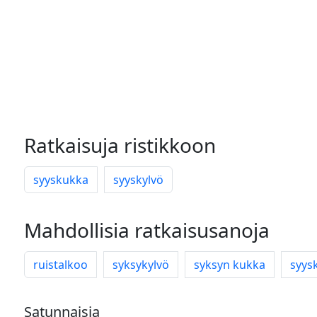
Ratkaisuja ristikkoon
syyskukka
syyskylvö
Mahdollisia ratkaisusanoja
ruistalkoo
syksykylvö
syksyn kukka
syys
Satunnaisia