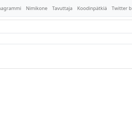
nagrammi
Nimikone
Tavuttaja
Koodinpätkiä
Twitter b