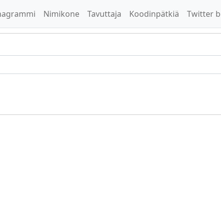
nagrammi
Nimikone
Tavuttaja
Koodinpätkiä
Twitter b