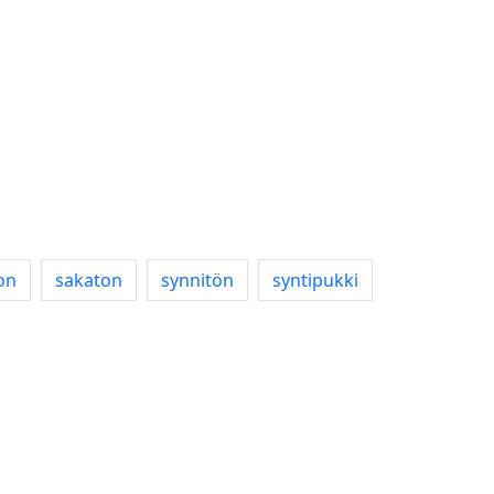
on
sakaton
synnitön
syntipukki