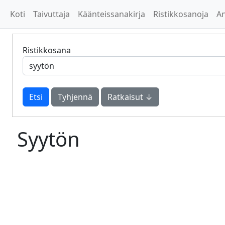
Koti
Taivuttaja
Käänteissanakirja
Ristikkosanoja
A
Ristikkosana
Tyhjennä
Ratkaisut ↓
Syytön