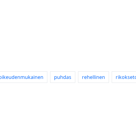
oikeudenmukainen
puhdas
rehellinen
rikokset