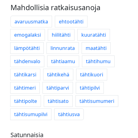
Mahdollisia ratkaisusanoja
avaruusmatka
ehtootähti
emogalaksi
hiilitähti
kuuratähti
lämpötähti
linnunrata
maatähti
tähdenvalo
tähtiaamu
tähtihumu
tähtikarsi
tähtikehä
tähtikuori
tähtimeri
tähtiparvi
tähtipilvi
tähtipolte
tähtisato
tähtisumumeri
tähtisumupilvi
tähtiusva
Satunnaisia