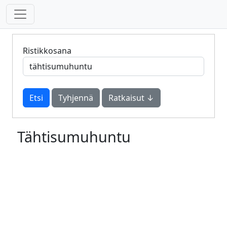
Ristikkosana
Tyhjennä
Ratkaisut ↓
Tähtisumuhuntu