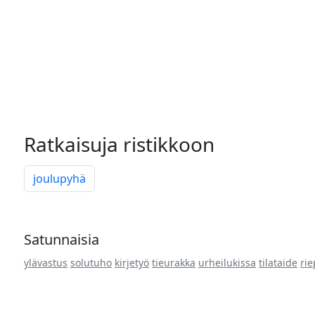
Ratkaisuja ristikkoon
joulupyhä
Satunnaisia
ylävastus
solutuho
kirjetyö
tieurakka
urheilukissa
tilataide
rie