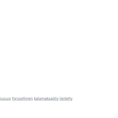
pususi
forssellinen
kalamaksaöljy
läjitelty