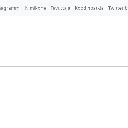
nagrammi
Nimikone
Tavuttaja
Koodinpätkiä
Twitter b