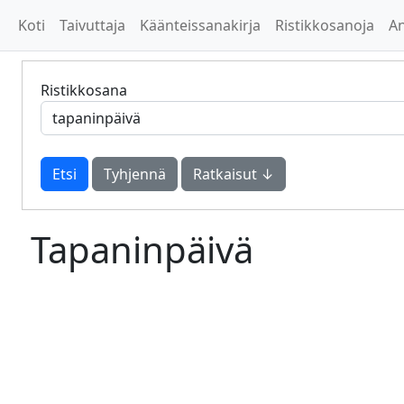
Koti
Taivuttaja
Käänteissanakirja
Ristikkosanoja
A
Ristikkosana
Tyhjennä
Ratkaisut ↓
Tapaninpäivä