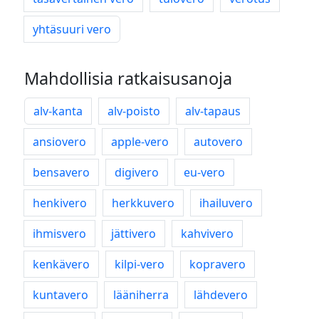
yhtäsuuri vero
Mahdollisia ratkaisusanoja
alv-kanta
alv-poisto
alv-tapaus
ansiovero
apple-vero
autovero
bensavero
digivero
eu-vero
henkivero
herkkuvero
ihailuvero
ihmisvero
jättivero
kahvivero
kenkävero
kilpi-vero
kopravero
kuntavero
lääniherra
lähdevero