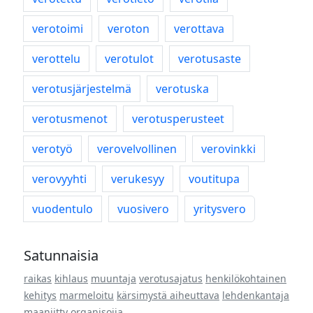
verotoimi
veroton
verottava
verottelu
verotulot
verotusaste
verotusjärjestelmä
verotuska
verotusmenot
verotusperusteet
verotyö
verovelvollinen
verovinkki
verovyyhti
verukesyy
voutitupa
vuodentulo
vuosivero
yritysvero
Satunnaisia
raikas
kihlaus
muuntaja
verotusajatus
henkilökohtainen
kehitys
marmeloitu
kärsimystä aiheuttava
lehdenkantaja
maaniitty
organisoija