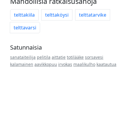
Mahdollisia ratkaisusanoja
telttakiila
telttaköysi
telttatarvike
telttavarsi
Satunnaisia
sanataiteilija
pelitila
aittatie
totilääke
sorsavesi
kalamainen
aavikkopuu
irvokas
maalikulho
kaatautua