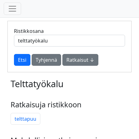
Ristikkosana
Tyhjennä
Ratkaisut ↓
Telttatyökalu
Ratkaisuja ristikkoon
telttapuu