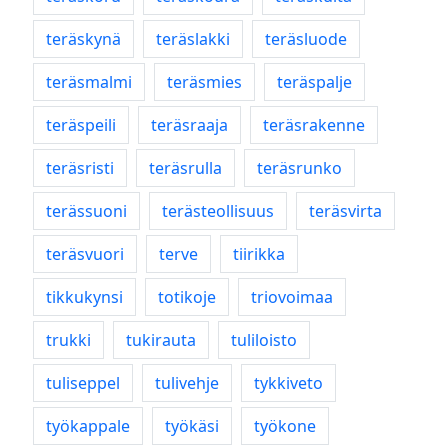
teräskynä
teräslakki
teräsluode
teräsmalmi
teräsmies
teräspalje
teräspeili
teräsraaja
teräsrakenne
teräsristi
teräsrulla
teräsrunko
terässuoni
terästeollisuus
teräsvirta
teräsvuori
terve
tiirikka
tikkukynsi
totikoje
triovoimaa
trukki
tukirauta
tuliloisto
tuliseppel
tulivehje
tykkiveto
työkappale
työkäsi
työkone