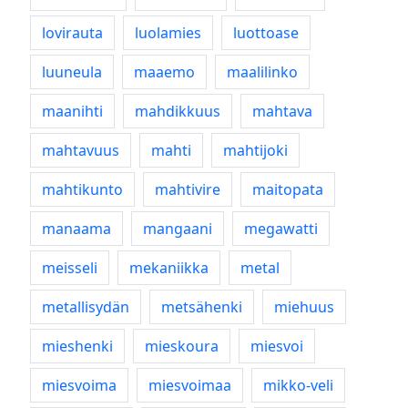
lovirauta
luolamies
luottoase
luuneula
maaemo
maalilinko
maanihti
mahdikkuus
mahtava
mahtavuus
mahti
mahtijoki
mahtikunto
mahtivire
maitopata
manaama
mangaani
megawatti
meisseli
mekaniikka
metal
metallisydän
metsähenki
miehuus
mieshenki
mieskoura
miesvoi
miesvoima
miesvoimaa
mikko-veli