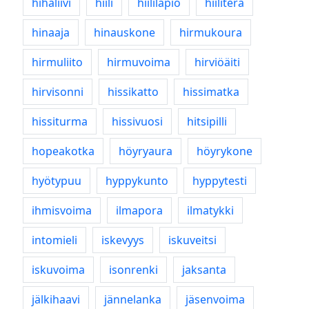
hihaliivi
hiili
hiililapio
hiiliterä
hinaaja
hinauskone
hirmukoura
hirmuliito
hirmuvoima
hirviöäiti
hirvisonni
hissikatto
hissimatka
hissiturma
hissivuosi
hitsipilli
hopeakotka
höyryaura
höyrykone
hyötypuu
hyppykunto
hyppytesti
ihmisvoima
ilmapora
ilmatykki
intomieli
iskevyys
iskuveitsi
iskuvoima
isonrenki
jaksanta
jälkihaavi
jännelanka
jäsenvoima