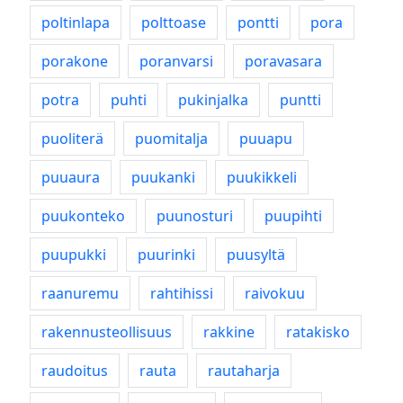
poltinlapa
polttoase
pontti
pora
porakone
poranvarsi
poravasara
potra
puhti
pukinjalka
puntti
puoliterä
puomitalja
puuapu
puuaura
puukanki
puukikkeli
puukonteko
puunosturi
puupihti
puupukki
puurinki
puusyltä
raanuremu
rahtihissi
raivokuu
rakennusteollisuus
rakkine
ratakisko
raudoitus
rauta
rautaharja