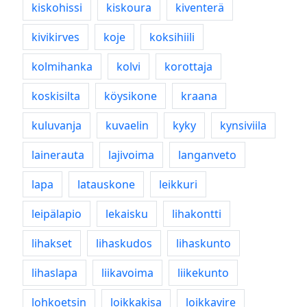
kiskohissi
kiskoura
kiventerä
kivikirves
koje
koksihiili
kolmihanka
kolvi
korottaja
koskisilta
köysikone
kraana
kuluvanja
kuvaelin
kyky
kynsiviila
lainerauta
lajivoima
langanveto
lapa
latauskone
leikkuri
leipälapio
lekaisku
lihakontti
lihakset
lihaskudos
lihaskunto
lihaslapa
liikavoima
liikekunto
lohkoetsin
loikkakisa
loikkavire