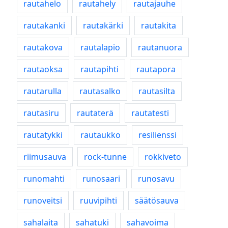
rautahelo
rautahely
rautajauhe
rautakanki
rautakärki
rautakita
rautakova
rautalapio
rautanuora
rautaoksa
rautapihti
rautapora
rautarulla
rautasalko
rautasilta
rautasiru
rautaterä
rautatesti
rautatykki
rautaukko
resilienssi
riimusauva
rock-tunne
rokkiveto
runomahti
runosaari
runosavu
runoveitsi
ruuvipihti
säätösauva
sahalaita
sahatuki
sahavoima