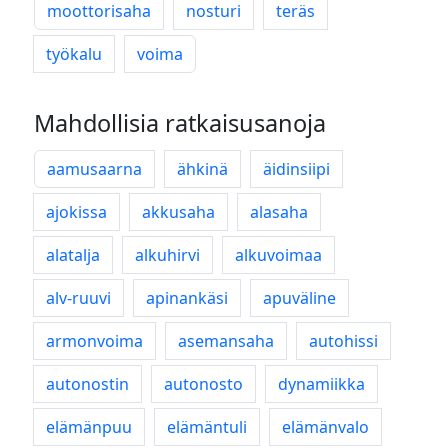
moottorisaha
nosturi
teräs
työkalu
voima
Mahdollisia ratkaisusanoja
aamusaarna
ähkinä
äidinsiipi
ajokissa
akkusaha
alasaha
alatalja
alkuhirvi
alkuvoimaa
alv-ruuvi
apinankäsi
apuväline
armonvoima
asemansaha
autohissi
autonostin
autonosto
dynamiikka
elämänpuu
elämäntuli
elämänvalo