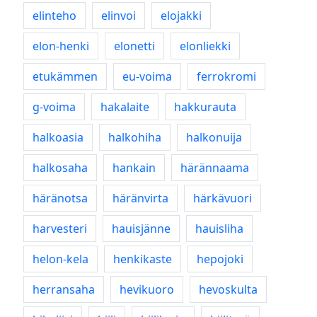
elinteho
elinvoi
elojakki
elon-henki
elonetti
elonliekki
etukämmen
eu-voima
ferrokromi
g-voima
hakalaite
hakkurauta
halkoasia
halkohiha
halkonuija
halkosaha
hankain
härännaama
häränotsa
häränvirta
härkävuori
harvesteri
hauisjänne
hauisliha
helon-kela
henkikaste
hepojoki
herransaha
hevikuoro
hevoskulta