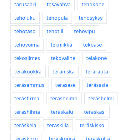
tarusaari
tasavahva
tehokone
teholuku
tehopula
tehosyksy
tehotaso
tehotili
tehovipu
tehovoima
tekniikka
tekoase
tekosiimes
tekoväline
telakone
teräkuokka
teräniska
terärauta
teräsammus
teräsase
teräsasia
teräsfirma
teräsheimo
teräshelmi
teräshihna
teräskalu
teräskäsi
teräskela
teräskiila
teräskisko
teräskoru
teräskoura
teräskulta