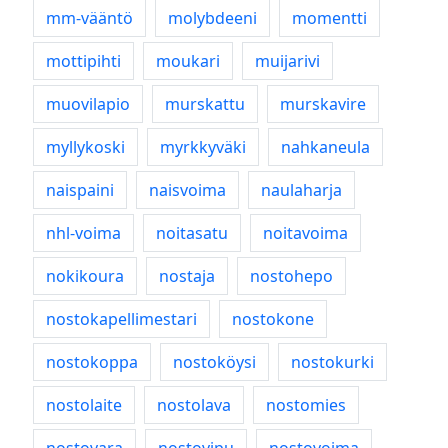
mm-vääntö
molybdeeni
momentti
mottipihti
moukari
muijarivi
muovilapio
murskattu
murskavire
myllykoski
myrkkyväki
nahkaneula
naispaini
naisvoima
naulaharja
nhl-voima
noitasatu
noitavoima
nokikoura
nostaja
nostohepo
nostokapellimestari
nostokone
nostokoppa
nostoköysi
nostokurki
nostolaite
nostolava
nostomies