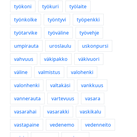
työkoni
työkuri
työlaite
työnkolke
työntyvi
työpenkki
työtarvike
työväline
työvehje
umpirauta
uroslaulu
uskonpursi
vahvuus
väkipakko
väkivuori
väline
valmistus
valohenki
valonhenki
valtakäsi
vankkuus
vannerauta
vartevuus
vasara
vasarahai
vasarakki
vaskikalu
vastapaine
vedenemo
vedenneito