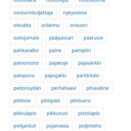
nostovara
nostovipu
nostovoima
nosturinkuljettaja
nykyvoima
olovalta
orileimu
orivuori
outojumala
pääpassari
pääruuvi
pahkasalko
paine
painipiiri
painonosto
pajakoje
pajavärkki
palopuna
papujakki
parkkitalo
pedonsydän
perhehaavi
pihaväline
pihtiote
pihtipieli
pihtivarsi
pikkulapio
pikkususi
pistolapio
pohjantuli
pojanvesa
poljinteho