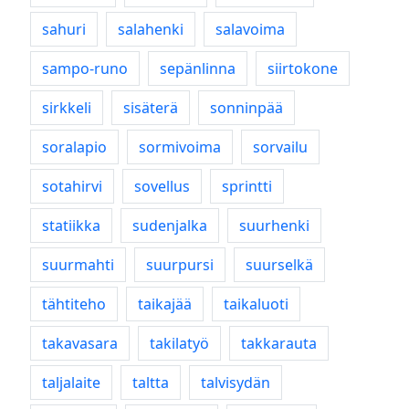
sahuri
salahenki
salavoima
sampo-runo
sepänlinna
siirtokone
sirkkeli
sisäterä
sonninpää
soralapio
sormivoima
sorvailu
sotahirvi
sovellus
sprintti
statiikka
sudenjalka
suurhenki
suurmahti
suurpursi
suurselkä
tähtiteho
taikajää
taikaluoti
takavasara
takilatyö
takkarauta
taljalaite
taltta
talvisydän