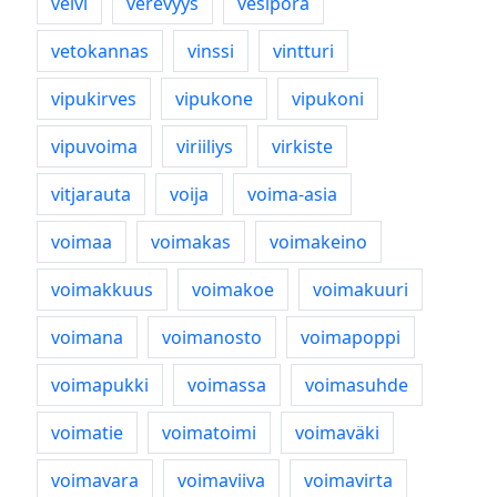
veivi
verevyys
vesipora
vetokannas
vinssi
vintturi
vipukirves
vipukone
vipukoni
vipuvoima
viriiliys
virkiste
vitjarauta
voija
voima-asia
voimaa
voimakas
voimakeino
voimakkuus
voimakoe
voimakuuri
voimana
voimanosto
voimapoppi
voimapukki
voimassa
voimasuhde
voimatie
voimatoimi
voimaväki
voimavara
voimaviiva
voimavirta