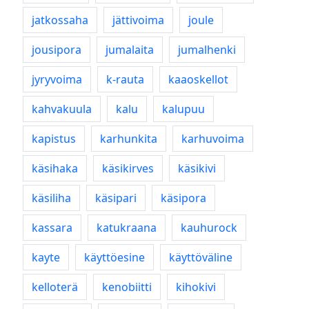
jatkossaha
jättivoima
joule
jousipora
jumalaita
jumalhenki
jyryvoima
k-rauta
kaaoskellot
kahvakuula
kalu
kalupuu
kapistus
karhunkita
karhuvoima
käsihaka
käsikirves
käsikivi
käsiliha
käsipari
käsipora
kassara
katukraana
kauhurock
kayte
käyttöesine
käyttöväline
kelloterä
kenobiitti
kihokivi