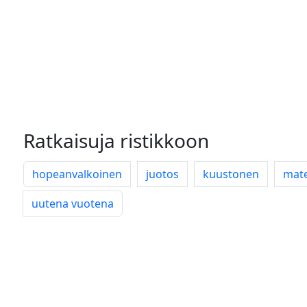
Ratkaisuja ristikkoon
hopeanvalkoinen
juotos
kuustonen
mate
uutena vuotena