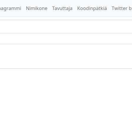
nagrammi
Nimikone
Tavuttaja
Koodinpätkiä
Twitter b