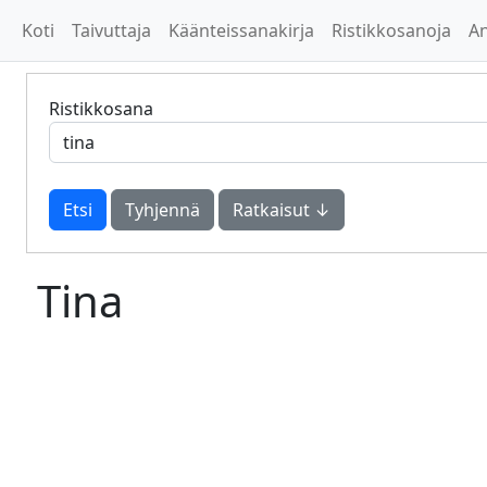
Koti
Taivuttaja
Käänteissanakirja
Ristikkosanoja
A
Ristikkosana
Tyhjennä
Ratkaisut ↓
Tina